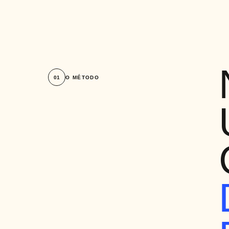
01
O MÉTODO