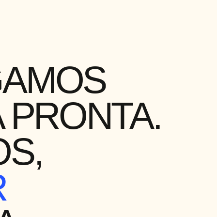
GAMOS
 PRONTA.
S,
R