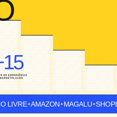
O
+15
S DE EXPERIÊNCIA
 MARKETPLACES
IVRE
AMAZON
MAGALU
SHOPEE
✦
✦
✦