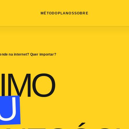
MÉTODO
PLANOS
SOBRE
ende na internet? Quer importar?
IMO
U