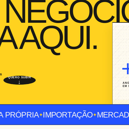
 NEGÓCI
 AQUI.
m
QUERO SUBIR
↓
ANO
EM
PRÓPRIA
IMPORTAÇÃO
MERCADO L
✦
✦