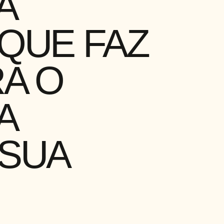
A
QUE FAZ
A O
A
 SUA